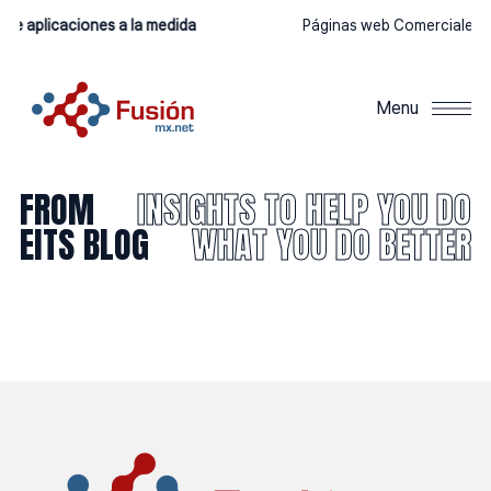
 de aplicaciones a la medida
Páginas web Comerciales
C
Menu
FROM
INSIGHTS TO HELP YOU DO
EITS BLOG
WHAT YOU DO BETTER